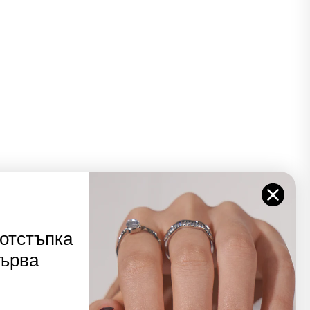
отстъпка
първа