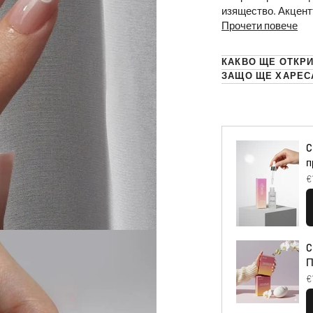
изящество. Акцент
Прочети повече
КАКВО ЩЕ ОТКРИ
ЗАЩО ЩЕ ХАРЕС
C
п
€
C
П
€