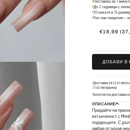
Поставяш за 7 минути
До 2 седмици с лепил
30 нокътя в 15 разм
Гел лак покритие — н
€18,99
(37
ДОБАВИ В
Доставка 2€
(3,91 лв)
Bo
(7,63 лв)
куриер
Безплатна доставка н
ОПИСАНИЕ
Придайте на празни
изтънченост с
Mind
подаръците. С дъл
омбре от розов нюд