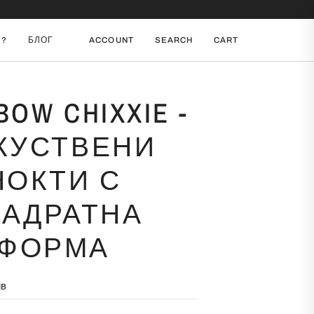
И?
БЛОГ
ACCOUNT
SEARCH
CART
BOW CHIXXIE -
КУСТВЕНИ
НОКТИ С
ВАДРАТНА
ФОРМА
ив