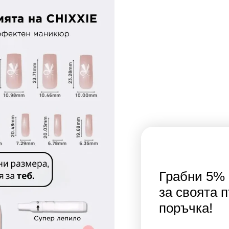
Грабни 5% 
за своята 
поръчка!