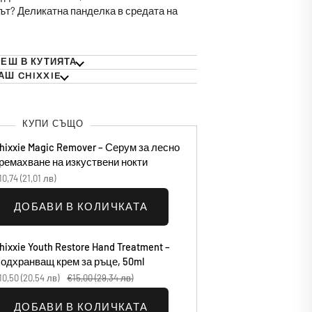
ът? Деликатна панделка в средата на
ЕШ В КУТИЯТА
АШ CHIXXIE
КУПИ СЪЩО
hixxie Magic Remover – Серум за лесно
ремахване на изкуствени нокти
10,74
(21,01 лв)
ДОБАВИ В КОЛИЧКАТА
hixxie Youth Restore Hand Treatment –
одхранващ крем за ръце, 50ml
10,50
(20,54 лв)
€15,00
(29,34 лв)
ДОБАВИ В КОЛИЧКАТА