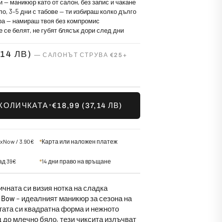
 — маникюр като от салон, без запис и чакане
о, 3–5 дни с табове — ти избираш колко дълго
ера — намираш твоя без компромис
е се белят, не губят блясък дори след дни
,14 ЛВ)
•
 КОЛИЧКАТА
€18,99
(37,14 ЛВ)
xNow / 3.90€
Карта или наложен платеж
ад 39€
14 дни право на връщане
чната си визия нотка на сладка
 Bow
– идеалният маникюр за сезона на
гата си квадратна форма и нежното
 до млечно бяло, тези чиксита излъчват