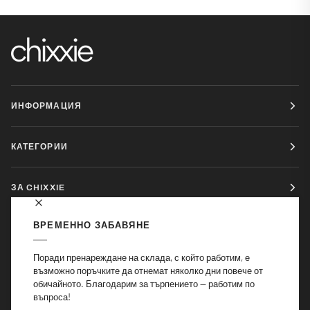
ИНФОРМАЦИЯ
КАТЕГОРИИ
ЗА CHIXXIE
ВРЕМЕННО ЗАБАВЯНЕ
ЗА КОНТАКТ: INFO@CHIXXIE.BG
Поради пренареждане на склада, с който работим, е
възможно поръчките да отнемат няколко дни повече от
обичайното. Благодарим за търпението — работим по
въпроса!
©
ИЗКУСТВЕНИ НОКТИ CHIXXIE
2026