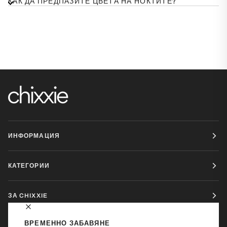
КАК ДА ПРЕДПАЗИТЕ ЦВЕТА НА НОКТИТЕ?
ИНФОРМАЦИЯ
КАТЕГОРИИ
ЗА CHIXXIE
ВРЕМЕННО ЗАБАВЯНЕ
ЗА КОНТАКТ: INFO@CHIXXIE.BG