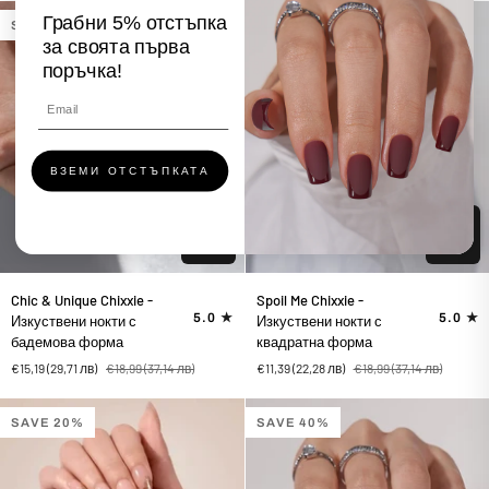
с
с
Грабни 5% отстъпка
SAVE 20%
SAVE 40%
бадемова
бадемова
за своята първа
форма
форма
поръчка!
ВЗЕМИ ОТСТЪПКАТА
Chic
Spoil
Chic & Unique Chixxie -
Spoil Me Chixxie -
&
Me
5.0
5.0
Изкуствени нокти с
Изкуствени нокти с
Unique
Chixxie
бадемова форма
квадратна форма
Chixxie
-
€15,19
(29,71 лв)
€18,99
(37,14 лв)
€11,39
(22,28 лв)
€18,99
(37,14 лв)
-
Изкуствени
Изкуствени
нокти
нокти
с
SAVE 20%
SAVE 40%
с
квадратна
бадемова
форма
форма