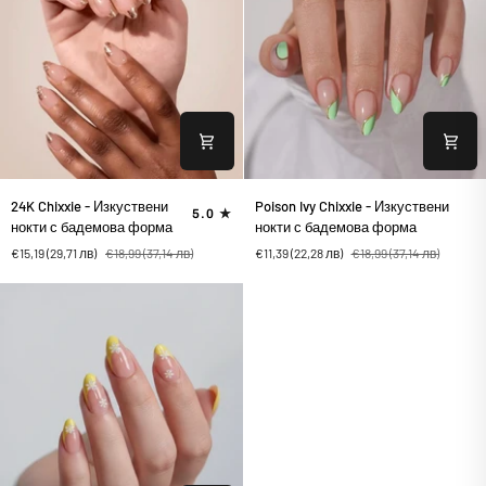
24K
Poison
24K Chixxie - Изкуствени
Poison Ivy Chixxie - Изкуствени
5.0
Chixxie
Ivy
нокти с бадемова форма
нокти с бадемова форма
-
Chixxie
€15,19
(29,71 лв)
€18,99
(37,14 лв)
€11,39
(22,28 лв)
€18,99
(37,14 лв)
Изкуствени
-
нокти
Изкуствени
с
нокти
бадемова
с
форма
бадемова
форма