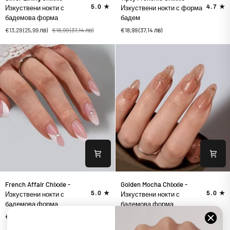
Lining
Frenchie
5.0
4.7
Изкуствени нокти с
Изкуствени нокти с форма
Chixxie
Chixxie
бадемова форма
бадем
-
-
€13,29
(25,99 лв)
€18,99
(37,14 лв)
€18,99
(37,14 лв)
Изкуствени
Изкуствени
нокти
нокти
с
с
бадемова
форма
форма
бадем
French
Golden
French Affair Chixxie -
Golden Mocha Chixxie -
Affair
Mocha
5.0
5.0
Изкуствени нокти с
Изкуствени нокти с
Chixxie
Chixxie
бадемова форма
бадемова форма
-
-
€18,99
(37,14 лв)
€18,99
(37,14 лв)
Изкуствени
Изкуствени
нокти
нокти