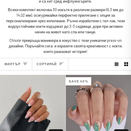
и са хит сред инфлуенсърите.
Всеки комплект включва 30 нокътя в различни размери (6,3 мм до
14,02 мм), осигурявайки перфектно прилягане с опция за
персонализиране чрез изпилване. Ръчно изработени с гел лак, тези
водоустойчиви нокти издържат до 2-3 седмици, дори при активен
начин на живот като спа или танци.
Chixxie превръща маникюра в изкуство с
тези
уникални press-on
дизайни. Поръчайте сега
и изразете своята креативност с нокти,
които разказват история!
СОРТИРАЙ
ФИЛТЪР
СОРТИРАЙ
SAVE 40%