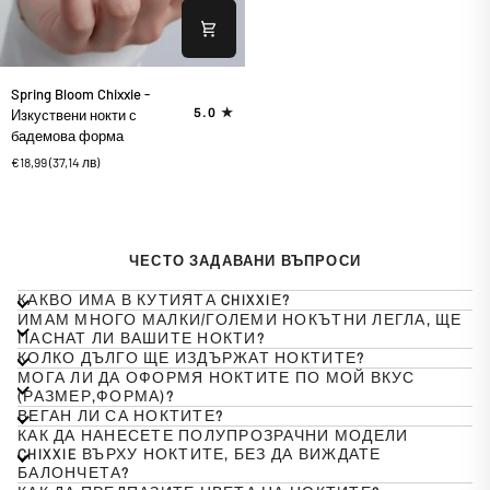
Spring
Spring Bloom Chixxie -
Bloom
5.0
Изкуствени нокти с
Chixxie
бадемова форма
-
€18,99
(37,14 лв)
Изкуствени
нокти
с
бадемова
форма
ЧЕСТО ЗАДАВАНИ ВЪПРОСИ
КАКВО ИМА В КУТИЯТА CHIXXIЕ?
ИМАМ МНОГО МАЛКИ/ГОЛЕМИ НОКЪТНИ ЛЕГЛА, ЩЕ
ПАСНАТ ЛИ ВАШИТЕ НОКТИ?
КОЛКО ДЪЛГО ЩЕ ИЗДЪРЖАТ НОКТИТЕ?
МОГА ЛИ ДА ОФОРМЯ НОКТИТЕ ПО МОЙ ВКУС
(РАЗМЕР,ФОРМА)?
ВЕГАН ЛИ СА НОКТИТЕ?
КАК ДА НАНЕСЕТЕ ПОЛУПРОЗРАЧНИ МОДЕЛИ
CHIXXIE ВЪРХУ НОКТИТЕ, БЕЗ ДА ВИЖДАТЕ
БАЛОНЧЕТА?