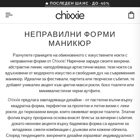
Skip
🔥 ПОСЛЕДЕН ШАНС · ДО -40%
to
content
Ca
НЕПРАВИЛНИ ФОРМИ
МАНИКЮР
Разчупете границите на обикновеното с
изкуствените нокти с
неправилни форми
от Chixxie! Наречени заради своите вихрени,
абстрактни линии, наподобяващи артистични мазки, тези нокти са
вдъхновени от
модерното изкуство
и свободния дух на съвременния
маникюр. Идеални за фестивали, партита или творчески събития, те
добавят уникален акцент към цветни макси рокли, бохо тоалети или
минималистични черни аутфити.
Chixxie предлага завладяващи дизайни – от пастелни вълни върху
квадратна форма, перфектни за пролетни и летни визии с леки
рокли, до тюркоазени вихри, които оживяват морски тоалети. Златни
фолиа върху прозрачна основа внасят блясък за вечерни събития,
докато неонови акценти върху бадемова форма са идеални за
младежки, смели комбинации с дънкови или кожени облекла.
Според тенденциите, вихрените дизайни изразяват индивидуалност