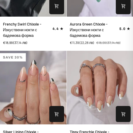
Frenchy
Aurora
Frenchy Swirl Chixxie -
Aurora Green Chixxie -
Swirl
Green
4.4
5.0
Изкуствени нокти с
Изкуствени нокти с
Chixxie
Chixxie
бадемова форма
бадемова форма
-
-
€18,99
(37,14 лв)
€11,39
(22,28 лв)
€18,99
(37,14 лв)
Изкуствени
Изкуствени
нокти
нокти
с
с
SAVE 30%
бадемова
бадемова
форма
форма
Silver
Tipsy
Silver Lining Chixxie -
Tipsy Frenchie Chixxie -