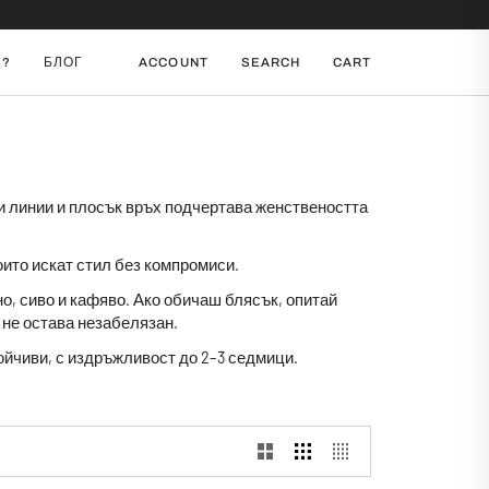
И?
БЛОГ
ACCOUNT
SEARCH
CART
ни линии и плосък връх подчертава женствеността
които искат стил без компромиси.
о, сиво и кафяво. Ако обичаш блясък, опитай
 не остава незабелязан.
тойчиви, с издръжливост до 2–3 седмици.