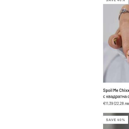
SAVE 40%
с
квадратна
форма
ДОБА
Spoil
Spoil Me Chix
Me
с квадратна
Chixxie
€11,39
(22,28 лв
-
Изкуствени
нокти
SAVE 40%
с