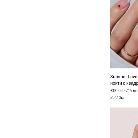
ДОБА
Summer
Summer Love 
Love
нокти с квад
Chixxie
€18,99
(37,14 лв
-
Sold Out
Изкуствени
нокти
с
квадратна
форма