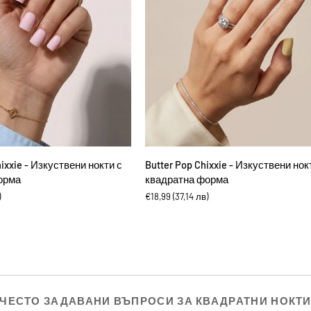
ВИ В КОЛИЧКАТА
ДОБАВИ В КОЛИЧКАТА
Butter
hixxie - Изкуствени нокти с
Butter Pop Chixxie - Изкуствени нок
Pop
орма
квадратна форма
Chixxie
)
€18,99
(37,14 лв)
-
Изкуствени
нокти
с
квадратна
форма
ЧЕСТО ЗАДАВАНИ ВЪПРОСИ ЗА КВАДРАТНИ НОКТ