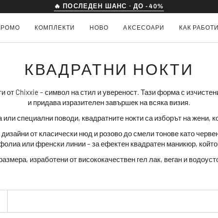
🔒 14 ДНИ ГАРАНЦИЯ ЗА ВРЪЩАНЕ
ПРОМО
КОМПЛЕКТИ
НОВО
АКСЕСОАРИ
КАК РАБОТ
КВАДРАТНИ НОКТИ
и от Chixxie – символ на стил и увереност. Тази форма с изчисте
и придава изразителен завършек на всяка визия.
а или специални поводи
, квадратните нокти са изборът на жени, 
 дизайни от класически нюд и розово до смели тонове като червен
фолиа или френски линии – за ефектен квадратен маникюр, който
 размера, изработени от висококачествен гел лак, веган и водоус
РАЙ