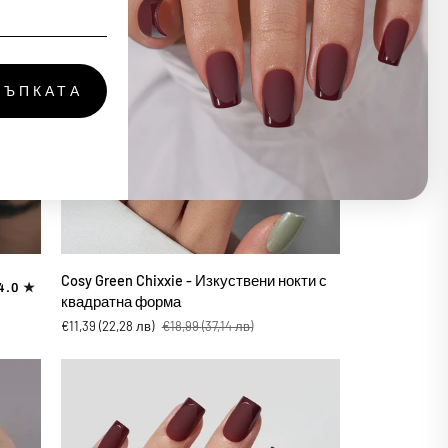
квадратна
форма
ТЪПКАТА
ДОБАВИ В КОЛИЧКАТА
Cosy
Cosy Green Chixxie - Изкуствени нокти с
4.0
Green
квадратна форма
Chixxie
€11,39
(22,28 лв)
€18,99
(37,14 лв)
-
Изкуствени
нокти
с
квадратна
форма