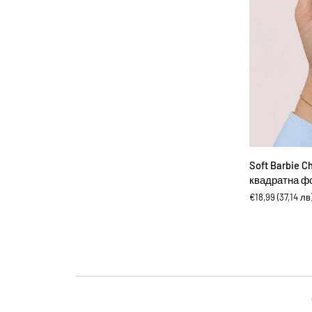
ДОБА
Soft
Soft Barbie C
Barbie
квадратна ф
Chixxie
€18,99
(37,14 лв
-
Изкуствени
нокти
с
квадратна
форма