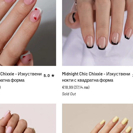
ВИ В КОЛИЧКАТА
ДОБАВИ В КОЛИЧКАТА
Midnight
Chixxie - Изкуствени
Midnight Chic Chixxie - Изкуствени
5.0
Chic
ратна форма
нокти с квадратна форма
Chixxie
)
€18,99
(37,14 лв)
-
Sold Out
Изкуствени
нокти
с
квадратна
форма