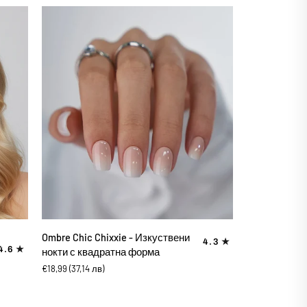
ДОБАВИ В КОЛИЧКАТА
Ombre
Ombre Chic Chixxie - Изкуствени
4.3
Chic
4.6
нокти с квадратна форма
Chixxie
€18,99
(37,14 лв)
-
Изкуствени
нокти