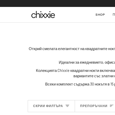
Skip
to
content
SHOP
Открий смелата елегантност на квадратните нокт
Идеални
за ежедневието, офис
Колекцията Chixxie квадратни нокти включва
вариантите със златни 
В
секи комплект съдържа 30 нокътя в 15
СОРТИ
СКРИИ ФИЛТЪРА
ПРЕПОРЪЧАНИ