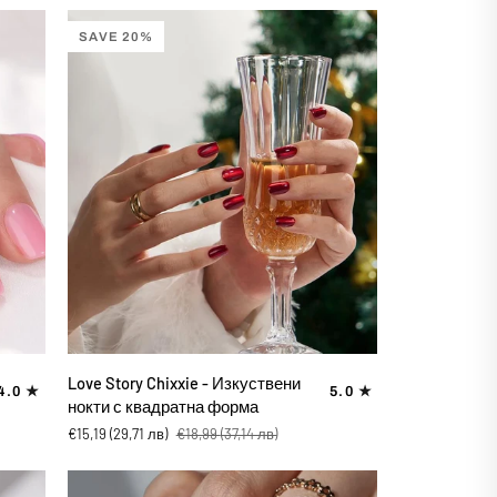
нокти
с
SAVE 20%
квадратна
форма
ДОБАВИ В КОЛИЧКАТА
Love
Love Story Chixxie - Изкуствени
4.0
5.0
Story
нокти с квадратна форма
Chixxie
€15,19
(29,71 лв)
€18,99
(37,14 лв)
-
Изкуствени
нокти