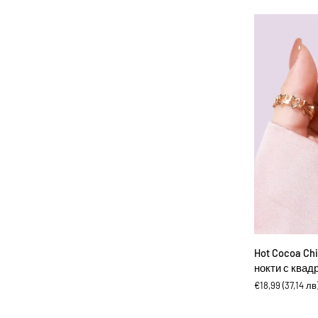
с
квадратна
форма
ДОБА
Hot
Hot Cocoa Ch
Cocoa
нокти с квад
Chixxie
€18,99
(37,14 лв
-
Изкуствени