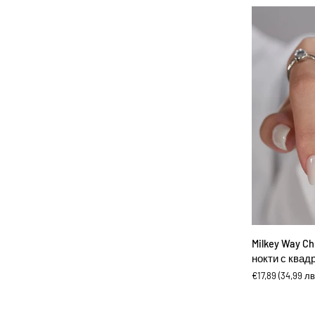
ДОБА
Milkey
Milkey Way Ch
Way
нокти с квад
Chixxie
€17,89
(34,99 лв
-
Изкуствени
нокти