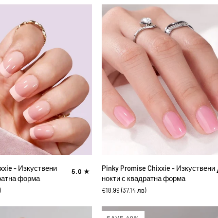
нокти
с
квадратна
форма
ВИ В КОЛИЧКАТА
ДОБАВИ В КОЛИЧКАТА
Pinky
ixxie - Изкуствени
Pinky Promise Chixxie - Изкуствени
5.0
Promise
ратна форма
нокти с квадратна форма
Chixxie
)
€18,99
(37,14 лв)
-
Изкуствени
нокти