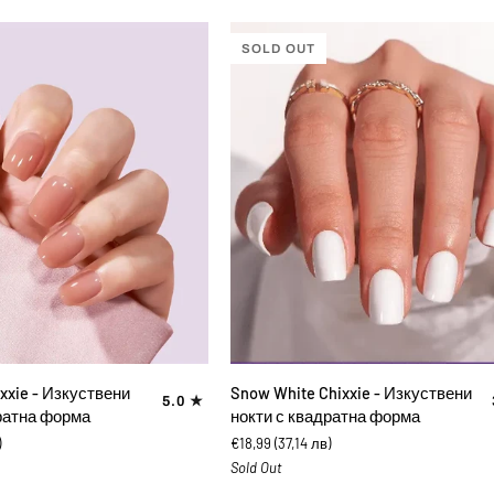
нокти
с
SOLD OUT
квадратна
форма
ВИ В КОЛИЧКАТА
ДОБАВИ В КОЛИЧКАТА
Snow
ixxie - Изкуствени
Snow White Chixxie - Изкуствени
5.0
White
ратна форма
нокти с квадратна форма
Chixxie
)
€18,99
(37,14 лв)
-
Sold Out
Изкуствени