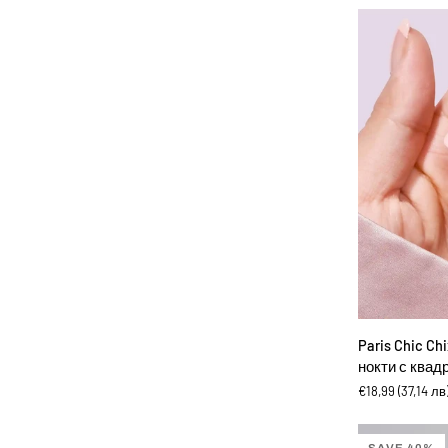
нокти
с
квадратна
форма
ДОБА
Paris
Paris Chic Ch
Chic
нокти с квад
Chixxie
€18,99
(37,14 лв
-
Изкуствени
нокти