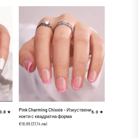
с
квадратна
форма
ДОБАВИ В КОЛИЧКАТА
Pink
Pink Charming Chixxie - Изкуствени
3.8
5.0
Charming
нокти с квадратна форма
Chixxie
€18,99
(37,14 лв)
-
Изкуствени