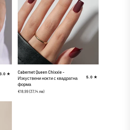
ДОБАВИ В КОЛИЧКАТА
Cabernet
Cabernet Queen Chixxie -
3.0
Queen
5.0
Изкуствени нокти с квадратна
Chixxie
форма
-
€18,99
(37,14 лв)
Изкуствени
нокти
с
квадратна
форма