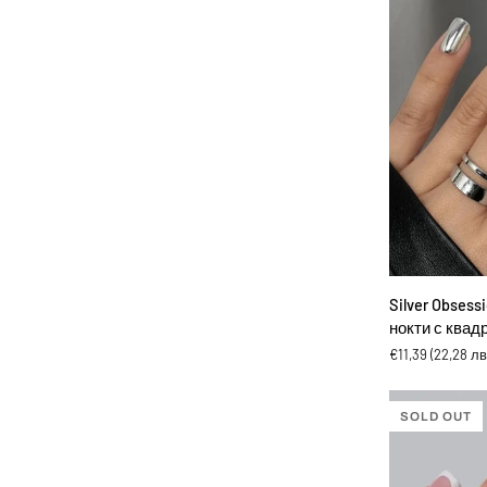
квадратна
форма
ДОБА
Silver
Silver Obsess
Obsession
нокти с квад
Chixxie
€11,39
(22,28 лв
-
Изкуствени
нокти
SOLD OUT
с
квадратна
форма