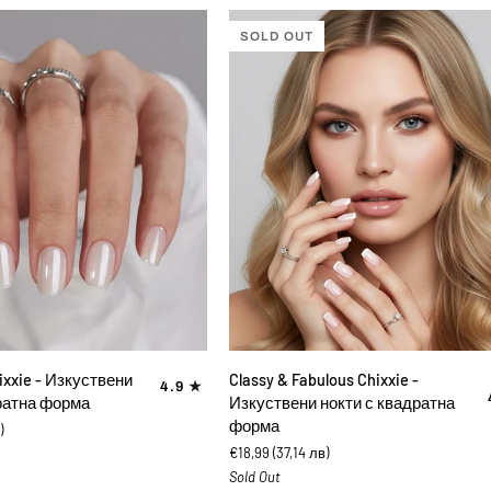
SOLD OUT
ВИ В КОЛИЧКАТА
ДОБАВИ В КОЛИЧКАТА
Classy
ixxie - Изкуствени
Classy & Fabulous Chixxie -
4.9
&
ратна форма
Изкуствени нокти с квадратна
Fabulous
форма
)
Chixxie
€18,99
(37,14 лв)
-
Sold Out
Изкуствени