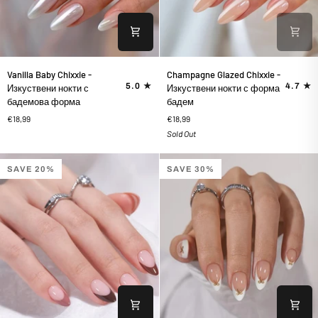
Vanilla
Champagne
Vanilla Baby Chixxie -
Champagne Glazed Chixxie -
Baby
Glazed
5.0
4.7
Изкуствени нокти с
Изкуствени нокти с форма
Chixxie
Chixxie
бадемова форма
бадем
-
-
€18,99
€18,99
Изкуствени
Изкуствени
Sold Out
нокти
нокти
с
с
бадемова
форма
SAVE 20%
SAVE 30%
форма
бадем