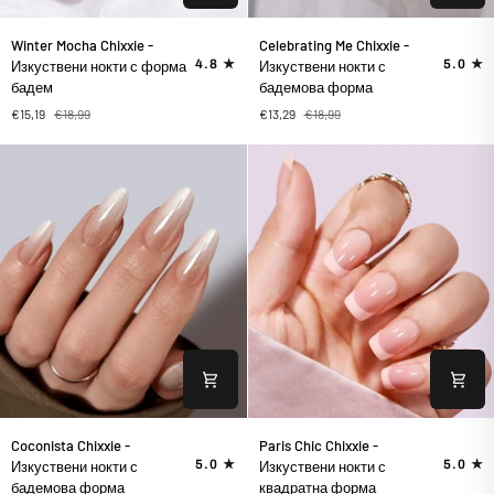
Winter
Celebrating
Winter Mocha Chixxie -
Celebrating Me Chixxie -
Mocha
Me
4.8
5.0
Изкуствени нокти с форма
Изкуствени нокти с
Chixxie
Chixxie
бадем
бадемова форма
-
-
€15,19
€18,99
€13,29
€18,99
Изкуствени
Изкуствени
нокти
нокти
с
с
форма
бадемова
бадем
форма
Coconista
Paris
Coconista Chixxie -
Paris Chic Chixxie -
Chixxie
Chic
5.0
5.0
Изкуствени нокти с
Изкуствени нокти с
-
Chixxie
бадемова форма
квадратна форма