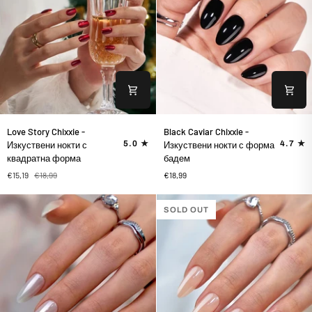
Love
Black
Love Story Chixxie -
Black Caviar Chixxie -
Story
Caviar
5.0
4.7
Изкуствени нокти с
Изкуствени нокти с форма
Chixxie
Chixxie
квадратна форма
бадем
-
-
€15,19
€18,99
€18,99
Изкуствени
Изкуствени
нокти
нокти
с
с
SOLD OUT
квадратна
форма
форма
бадем