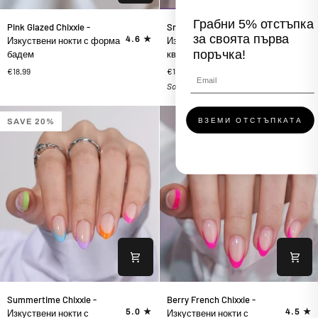
Pink
Snow
Грабни 5% отстъпка
Pink Glazed Chixxie -
Snow White Chixxie -
Glazed
White
за своята първа
4.6
3.8
Изкуствени нокти с форма
Изкуствени нокти с
Chixxie
Chixxie
поръчка!
бадем
квадратна форма
-
-
€18,99
€18,99
Изкуствени
Изкуствени
Sold Out
нокти
нокти
с
с
форма
квадратна
ВЗЕМИ ОТСТЪПКАТА
SAVE 20%
бадем
форма
Summertime
Berry
Summertime Chixxie -
Berry French Chixxie -
Chixxie
French
5.0
4.5
Изкуствени нокти с
Изкуствени нокти с