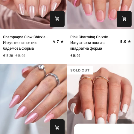
Champagne
Pink
Champagne Glow Chixxie -
Pink Charming Chixxie -
Glow
Charming
4.7
5.0
Изкуствени нокти с
Изкуствени нокти с
Chixxie
Chixxie
бадемова форма
квадратна форма
-
-
€13,29
€18,99
€18,99
Изкуствени
Изкуствени
нокти
нокти
с
с
SOLD OUT
бадемова
квадратна
форма
форма