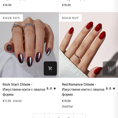
Изкуствени
-
€18,99
€18,99
нокти
Изкуствени
с
нокти
бадемова
с
SAVE 40%
SOLD OUT
форма
квадратна
форма
Rock
Red
Rock Start Chixxie -
Red Romance Chixxie -
Start
Romance
5.0
5.0
Изкуствени нокти с овална
Изкуствени нокти с овална
Chixxie
Chixxie
форма
форма
-
-
€11,39
€18,99
€18,99
Изкуствени
Изкуствени
Sold Out
нокти
нокти
с
с
овална
овална