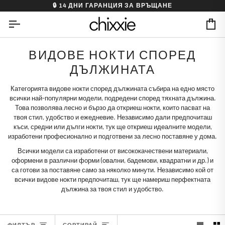
Skip
⭐ НАД 5,000 ДОВОЛНИ КЛИЕНТКИ
to
content
Ca
ВИДОВЕ НОКТИ СПОРЕД
ДЪЛЖИНАТА
Категорията видове нокти според дължината събира на едно място
всички най-популярни модели, подредени според тяхната дължина.
Това позволява лесно и бързо да откриеш нокти, които пасват на
твоя стил, удобство и ежедневие. Независимо дали предпочиташ
къси, средни или дълги нокти, тук ще откриеш идеалните модели,
изработени професионално и подготвени за лесно поставяне у дома.
Всички модели са изработени от висококачествени материали,
оформени в различни форми (овални, бадемови, квадратни и др.) и
са готови за поставяне само за няколко минути. Независимо кой от
всички видове нокти предпочиташ, тук ще намериш перфектната
дължина за твоя стил и удобство.
СОРТИРАЙ