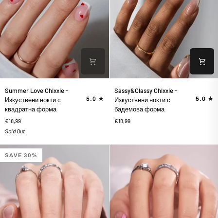
Summer
Sassy&Classy
Summer Love Chixxie -
Sassy&Classy Chixxie -
Love
Chixxie
5.0
5.0
Изкуствени нокти с
Изкуствени нокти с
Chixxie
-
квадратна форма
бадемова форма
-
Изкуствени
€18,99
€18,99
Изкуствени
нокти
Sold Out
нокти
с
с
бадемова
квадратна
форма
SAVE 30%
форма