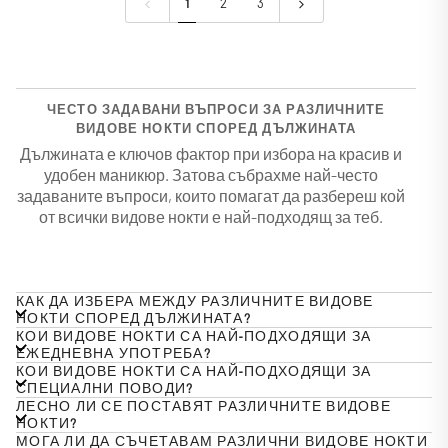
1
2
3
форма
форма
ЧЕСТО ЗАДАВАНИ ВЪПРОСИ ЗА РАЗЛИЧНИТЕ
ВИДОВЕ НОКТИ СПОРЕД ДЪЛЖИНАТА
Дължината е ключов фактор при избора на красив и
удобен маникюр. Затова събрахме най-често
задаваните въпроси, които помагат да разбереш кой
от всички видове нокти е най-подходящ за теб.
КАК ДА ИЗБЕРА МЕЖДУ РАЗЛИЧНИТЕ ВИДОВЕ
НОКТИ СПОРЕД ДЪЛЖИНАТА?
КОИ ВИДОВЕ НОКТИ СА НАЙ-ПОДХОДЯЩИ ЗА
ЕЖЕДНЕВНА УПОТРЕБА?
КОИ ВИДОВЕ НОКТИ СА НАЙ-ПОДХОДЯЩИ ЗА
СПЕЦИАЛНИ ПОВОДИ?
ЛЕСНО ЛИ СЕ ПОСТАВЯТ РАЗЛИЧНИТЕ ВИДОВЕ
НОКТИ?
МОГА ЛИ ДА СЪЧЕТАВАМ РАЗЛИЧНИ ВИДОВЕ НОКТИ