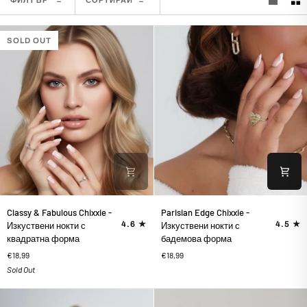
ФИЛТЪР
СОРТИРАЙ
SOLD OUT
Classy
Parisian
Classy & Fabulous Chixxie -
Parisian Edge Chixxie -
&
Edge
4.6
4.5
Изкуствени нокти с
Изкуствени нокти с
Fabulous
Chixxie
квадратна форма
бадемова форма
Chixxie
-
€18,99
€18,99
-
Изкуствени
Sold Out
Изкуствени
нокти
нокти
с
с
бадемова