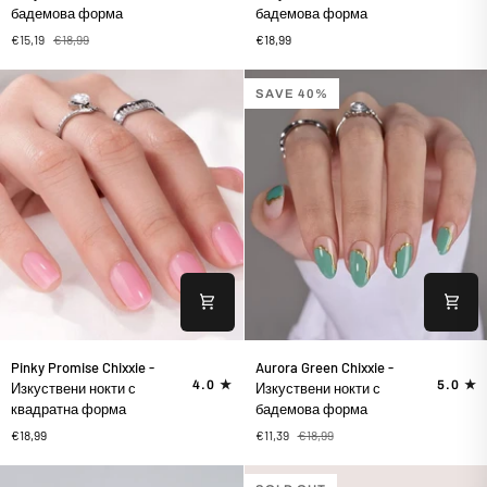
-
Chixxie
бадемова форма
бадемова форма
Изкуствени
-
€15,19
€18,99
€18,99
нокти
Изкуствени
с
нокти
бадемова
с
SAVE 40%
форма
бадемова
форма
Pinky
Aurora
Pinky Promise Chixxie -
Aurora Green Chixxie -
Promise
Green
4.0
5.0
Изкуствени нокти с
Изкуствени нокти с
Chixxie
Chixxie
квадратна форма
бадемова форма
-
-
€18,99
€11,39
€18,99
Изкуствени
Изкуствени
нокти
нокти
с
с