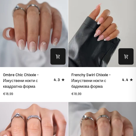
квадратна
форма
форма
Ombre
Frenchy
Ombre Chic Chixxie -
Frenchy Swirl Chixxie -
Chic
Swirl
4.3
4.4
Изкуствени нокти с
Изкуствени нокти с
Chixxie
Chixxie
квадратна форма
бадемова форма
-
-
€18,99
€18,99
Изкуствени
Изкуствени
нокти
нокти
с
с
квадратна
бадемова
форма
форма