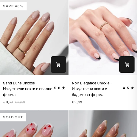
с
с
SAVE 40%
квадратна
бадемова
форма
форма
Sand
Noir
Sand Dune Chixxie -
Noir Elegance Chixxie -
Dune
Elegance
5.0
4.5
Изкуствени нокти с овална
Изкуствени нокти с
Chixxie
Chixxie
форма
бадемова форма
-
-
€11,39
€18,99
€18,99
Изкуствени
Изкуствени
нокти
нокти
с
с
SOLD OUT
овална
бадемова
форма
форма