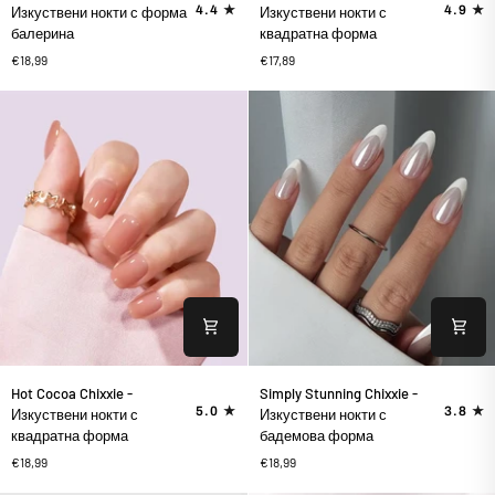
Ice
Way
4.4
4.9
Изкуствени нокти с форма
Изкуствени нокти с
Baby
Chixxie
балерина
квадратна форма
Chixxie
-
€18,99
€17,89
-
Изкуствени
Изкуствени
нокти
нокти
с
с
квадратна
форма
форма
балерина
Hot
Simply
Hot Cocoa Chixxie -
Simply Stunning Chixxie -
Cocoa
Stunning
5.0
3.8
Изкуствени нокти с
Изкуствени нокти с
Chixxie
Chixxie
квадратна форма
бадемова форма
-
-
€18,99
€18,99
Изкуствени
Изкуствени
нокти
нокти