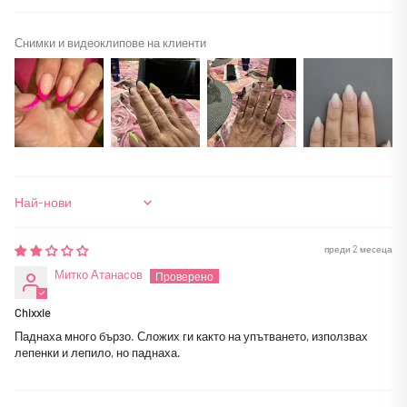
Снимки и видеоклипове на клиенти
Sort by
преди 2 месеца
Митко Атанасов
Chixxie
Паднаха много бързо. Сложих ги както на упътването, използвах
лепенки и лепило, но паднаха.