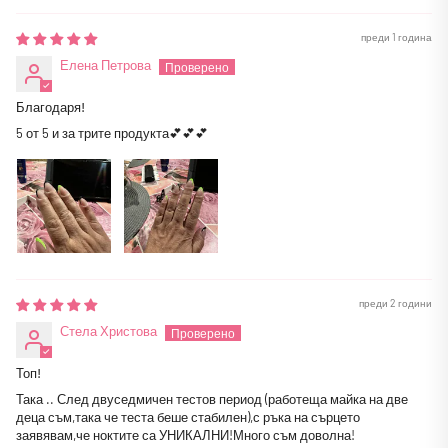
преди 1 година
Елена Петрова
Благодаря!
5 от 5 и за трите продукта💕💕💕
преди 2 години
Стела Христова
Топ!
Така .. След двуседмичен тестов период (работеща майка на две
деца съм,така че теста беше стабилен),с ръка на сърцето
заявявам,че ноктите са УНИКАЛНИ!Много съм доволна!