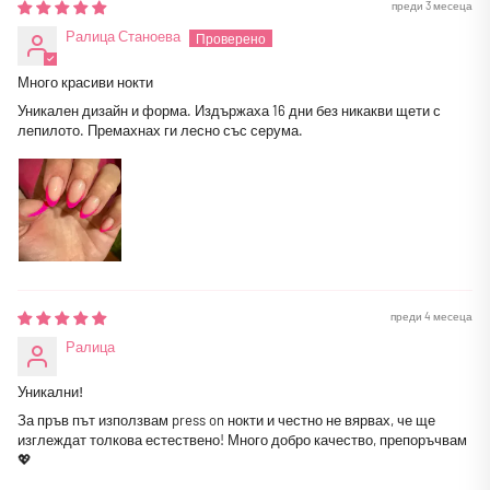
преди 3 месеца
Ралица Станоева
Много красиви нокти
Уникален дизайн и форма. Издържаха 16 дни без никакви щети с
лепилото. Премахнах ги лесно със серума.
преди 4 месеца
Ралица
Уникални!
За пръв път използвам press on нокти и честно не вярвах, че ще
изглеждат толкова естествено! Много добро качество, препоръчвам
💖