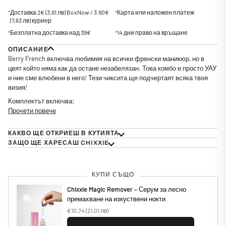
Доставка 2€
(3,91 лв)
BoxNow / 3.90€
Карта или наложен платеж
(7,63 лв)
куриер
Безплатна доставка над 39€
14 дни право на връщане
ОПИСАНИЕ
Berry French включва любимия на всички френски маникюр, но в
цвят който няма как да остане незабелязан. Това комбо е просто УАУ
и ние сме влюбени в него! Тези чиксита ще подчертаят всяка твоя
визия!
Комплектът включва:
Прочети повече
КАКВО ЩЕ ОТКРИЕШ В КУТИЯТА
ЗАЩО ЩЕ ХАРЕСАШ CHIXXIE
КУПИ СЪЩО
Chixxie Magic Remover – Серум за лесно
премахване на изкуствени нокти
€10,74
(21,01 лв)