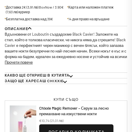
Доставка 2€
(3,91 лв)
BoxNow / 3.90€
Карта или наложен платеж
(7,63 лв)
куриер
Безплатна доставка над 39€
14 дни право на връщане
ОПИСАНИЕ
Вдъхновени от Louboutin създадохме Black Cavier! Заложете на
стил, който е толкова класически, че никога няма да сгрешите! Black
Cavier е перфектният черен маникюр с вечен блясък, който запазва
вашите нокти безупречни по най-лесния начин. Всеки нокът е къс и с
форма на бадем, идеален за ежедневно носене и устойчив на всички
Прочети повече
КАКВО ЩЕ ОТКРИЕШ В КУТИЯТА
ЗАЩО ЩЕ ХАРЕСАШ CHIXXIE
КУПИ СЪЩО
Chixxie Magic Remover – Серум за лесно
премахване на изкуствени нокти
€10,74
(21,01 лв)