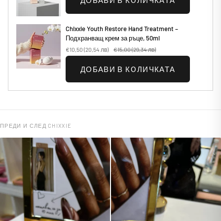
ДОБАВИ В КОЛИЧКАТА
Chixxie Youth Restore Hand Treatment –
Подхранващ крем за ръце, 50ml
€10,50
(20,54 лв)
€15,00
(29,34 лв)
ДОБАВИ В КОЛИЧКАТА
ПРЕДИ И СЛЕД CHIXXIE