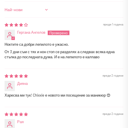
Sort by
преди 1 година
Гергана Ангелов
Ноктите са добри лепилото е ужасно.
От 3 дни съм с тях и нон стоп се разделях а следвах всяка една
стъпка до последната дума. И е на лепилото е калпаво
преди 2 години
Дияна
Харесва ми тук! Chixxie е новото ми посещение за маникюр 😍
преди 2 години
Рая