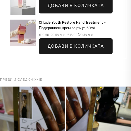
ДОБАВИ В КОЛИЧКАТА
Chixxie Youth Restore Hand Treatment –
Подхранващ крем за ръце, 50ml
€10,50
(20,54 лв)
€15,00
(29,34 лв)
ДОБАВИ В КОЛИЧКАТА
ПРЕДИ И СЛЕД CHIXXIE