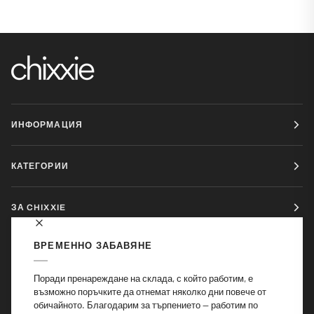
ИНФОРМАЦИЯ
КАТЕГОРИИ
ЗА CHIXXIE
ВРЕМЕННО ЗАБАВЯНЕ
ЗА КОНТАКТ: INFO@CHIXXIE.BG
Поради пренареждане на склада, с който работим, е
възможно поръчките да отнемат няколко дни повече от
обичайното. Благодарим за търпението — работим по