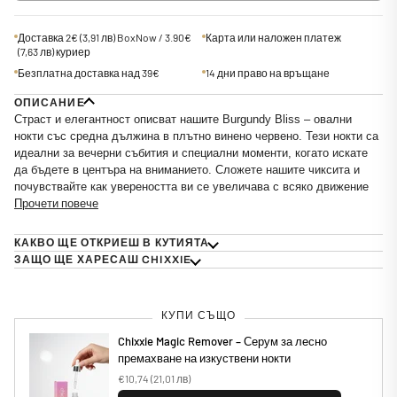
Доставка 2€
(3,91 лв)
BoxNow / 3.90€
Карта или наложен платеж
(7,63 лв)
куриер
Безплатна доставка над 39€
14 дни право на връщане
ОПИСАНИЕ
Страст и елегантност описват нашите
Burgundy Bliss
– овални
нокти със средна дължина в плътно винено червено. Тези нокти са
идеални за вечерни събития и специални моменти, когато искате
да бъдете в центъра на вниманието. Сложете нашите чиксита и
почувствайте как увереността ви се увеличава с всяко движение
Прочети повече
КАКВО ЩЕ ОТКРИЕШ В КУТИЯТА
ЗАЩО ЩЕ ХАРЕСАШ CHIXXIE
КУПИ СЪЩО
Chixxie Magic Remover – Серум за лесно
премахване на изкуствени нокти
€10,74
(21,01 лв)