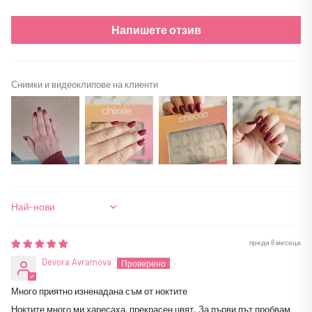
Напишете отзив
Снимки и видеоклипове на клиенти
Sort by
преди 6 месеца
Devora Avramova
Много приятно изненадана съм от ноктите
Ноктите много ми харесаха, прекрасен цвят. За първи път пробвам