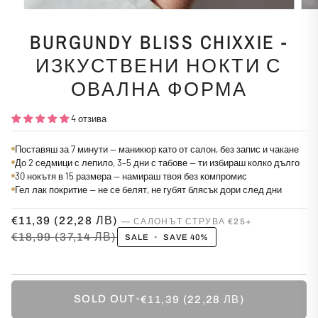
BURGUNDY BLISS CHIXXIE -
ИЗКУСТВЕНИ НОКТИ С
ОВАЛНА ФОРМА
4 отзива
Поставяш за 7 минути — маникюр като от салон, без запис и чакане
До 2 седмици с лепило, 3–5 дни с табове — ти избираш колко дълго
30 нокътя в 15 размера — намираш твоя без компромис
Гел лак покритие — не се белят, не губят блясък дори след дни
€11,39
(22,28 ЛВ)
€18,99
(37,14 ЛВ)
SALE
•
SAVE
40%
SOLD OUT
•
€11,39
(22,28 ЛВ)