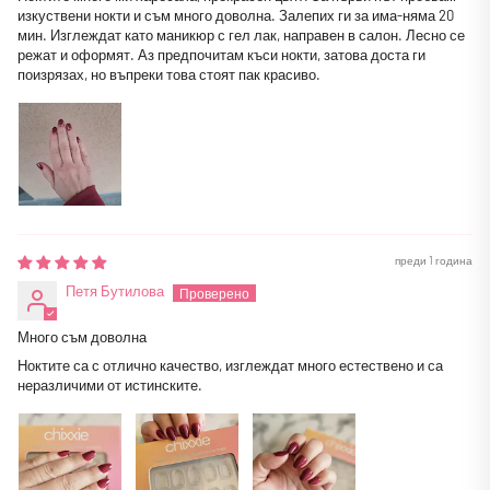
изкуствени нокти и съм много доволна. Залепих ги за има-няма 20
мин. Изглеждат като маникюр с гел лак, направен в салон. Лесно се
режат и оформят. Аз предпочитам къси нокти, затова доста ги
поизрязах, но въпреки това стоят пак красиво.
преди 1 година
Петя Бутилова
Много съм доволна
Ноктите са с отлично качество, изглеждат много естествено и са
неразличими от истинските.