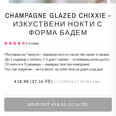
CHAMPAGNE GLAZED CHIXXIE -
ИЗКУСТВЕНИ НОКТИ С
ФОРМА БАДЕМ
6 отзива
Поставяш за 7 минути — маникюр като от салон, без запис и чакане
До 2 седмици с лепило, 3–5 дни с табове — ти избираш колко дълго
30 нокътя в 15 размера — намираш твоя без компромис
Гел лак покритие — не се белят, не губят блясък дори след дни
€18,99
(37,14 ЛВ)
SOLD OUT
•
€18,99
(37,14 ЛВ)