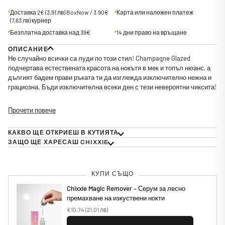
Доставка 2€
(3,91 лв)
BoxNow / 3.90€
Карта или наложен платеж
(7,63 лв)
куриер
Безплатна доставка над 39€
14 дни право на връщане
ОПИСАНИЕ
Не случайно всички са луди по този стил! Champagne Glazed
подчертава естествената красота на нокътя в мек и топъл нюанс, а
дългият бадем прави ръката ти да изглежда изключително нежна и
грациозна. Бъди изключителна всеки ден с тези невероятни чиксита!
Прочети повече
КАКВО ЩЕ ОТКРИЕШ В КУТИЯТА
ЗАЩО ЩЕ ХАРЕСАШ CHIXXIE
КУПИ СЪЩО
Chixxie Magic Remover – Серум за лесно
премахване на изкуствени нокти
€10,74
(21,01 лв)