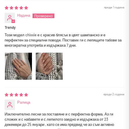
преди 1 година
Надина
Trendy
Този модел chixxie е с красив блясък в цвят шампанско и е
перфектен за специални поводи. Поставих ги с лепящите табове за
многократна употреба и издържаха 7 дни.
преди 2 години
Ралица
Изключително лесни за поставяне и с перфектна форма. Аз ги
сложих и с набавете и с лепилото заедно и издържаха от 23
декември до 25 януари , като се има предвид че аз съм активно