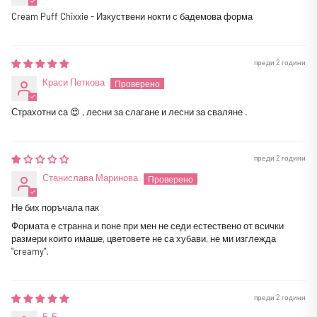
Cream Puff Chixxie - Изкуствени нокти с бадемова форма
преди 2 години
Краси Петкова
Страхотни са 😍 , лесни за слагане и лесни за сваляне .
преди 2 години
Станислава Маринова
Не бих поръчала пак
Формата е странна и поне при мен не седи естествено от всички
размери които имаше, цветовете не са хубави, не ми изглежда
"creamy".
преди 2 години
Б.Б.