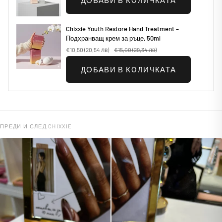
ДОБАВИ В КОЛИЧКАТА
Chixxie Youth Restore Hand Treatment –
Подхранващ крем за ръце, 50ml
€10,50
(20,54 лв)
€15,00
(29,34 лв)
ДОБАВИ В КОЛИЧКАТА
ПРЕДИ И СЛЕД CHIXXIE