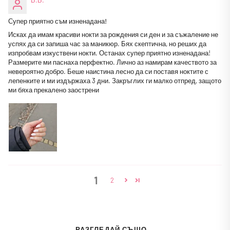
Супер приятно съм изненадана!
Исках да имам красиви нокти за рождения си ден и за съжаление не
успях да си запиша час за маникюр. Бях скептична, но реших да
изпробвам изкуствени нокти. Останах супер приятно изненадана!
Размерите ми паснаха перфектно. Лично аз намирам качеството за
невероятно добро. Беше наистина лесно да си поставя ноктите с
лепенките и ми издържаха 3 дни. Закръглих ги малко отпред, защото
ми бяха прекалено заострени
1
2