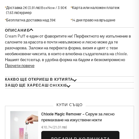
Доставка 2€
(3,91 лв)
BoxNow / 3.90€
Карта или наложен платеж
(7,63 лв)
куриер
Безплатна доставка над 39€
14 дни право на връщане
ОПИСАНИЕ
Cream Puff е един от фаворитите ни! Перфектното му изпълнение в
салоните за красота е почти невъзможно и лесно може да те
разочарова. Заложи на перфекта форма, визия и цвят с тези
необикновени чиксита, в които е влюбена създателката на chixxie.
Нашият бестселър, в удобна форма на бадем и безкомпромисно
Прочети повече
КАКВО ЩЕ ОТКРИЕШ В КУТИЯТА
ЗАЩО ЩЕ ХАРЕСАШ CHIXXIE
КУПИ СЪЩО
Chixxie Magic Remover – Серум за лесно
премахване на изкуствени нокти
€10,74
(21,01 лв)