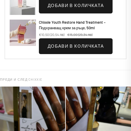
ДОБАВИ В КОЛИЧКАТА
Chixxie Youth Restore Hand Treatment –
Подхранващ крем за ръце, 50ml
€10,50
(20,54 лв)
€15,00
(29,34 лв)
ДОБАВИ В КОЛИЧКАТА
ПРЕДИ И СЛЕД CHIXXIE