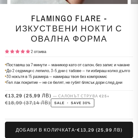
FLAMINGO FLARE -
ИЗКУСТВЕНИ НОКТИ С
ОВАЛНА ФОРМА
2 отзива
Поставяш за 7 минути — маникюр като от салон, без запис и чакане
До 2 седмици с лепило, 3–5 дни с табове — ти избираш колко дълго
30 нокътя в 15 размера — намираш твоя без компромис
Гел лак покритие — не се белят, не губят блясък дори след дни
€13,29
(25,99 ЛВ)
€18,99
(37,14 ЛВ)
SALE
•
SAVE
30%
•
ДОБАВИ В КОЛИЧКАТА
€13,29
(25,99 ЛВ)