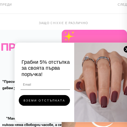
ПРЕДИ
СЛЕД
ЗАЩО CHIXXIE Е РАЗЛИЧНО
Грабни 5% отстъпка
за своята първа
поръчка!
ВЗЕМИ ОТСТЪПКАТА