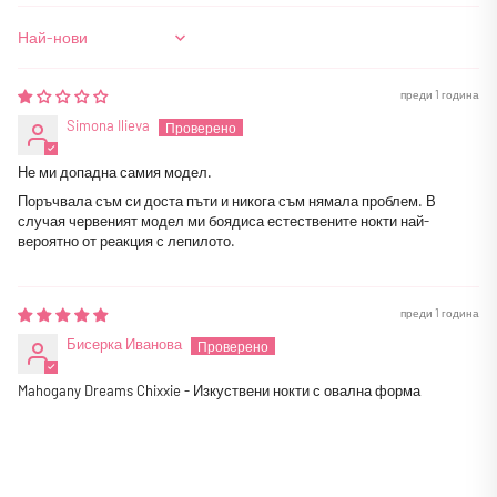
Sort by
преди 1 година
Simona Ilieva
Не ми допадна самия модел.
Поръчвала съм си доста пъти и никога съм нямала проблем. В
случая червеният модел ми боядиса естествените нокти най-
вероятно от реакция с лепилото.
преди 1 година
Бисерка Иванова
Mahogany Dreams Chixxie - Изкуствени нокти с овална форма