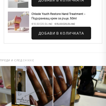
ДОБАВИ В КОЛИЧКАТА
Chixxie Youth Restore Hand Treatment –
Подхранващ крем за ръце, 50ml
€10,50
(20,54 лв)
€15,00
(29,34 лв)
ДОБАВИ В КОЛИЧКАТА
ПРЕДИ И СЛЕД CHIXXIE