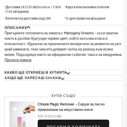
Доставка 2€
(3,91 лв)
BoxNow / 3.90€
Карта или наложен платеж
(7,63 лв)
куриер
Безплатна доставка над 39€
14 дни право на връщане
ОПИСАНИЕ
Прегърнете топлината на зимата с
Mahogany Dreams
– къси овални
нокти в дълбок бургунди червен цвят, който излъчва класа и
елегантност. Идеални за празничните вечери или за моменти на уют
край камината, тези чиксита добавят нотка на разкош към всяка
визия. Подходящи както за официални събития, така и за ежедневна
Прочети повече
КАКВО ЩЕ ОТКРИЕШ В КУТИЯТА
ЗАЩО ЩЕ ХАРЕСАШ CHIXXIE
КУПИ СЪЩО
Chixxie Magic Remover – Серум за лесно
премахване на изкуствени нокти
€10,74
(21,01 лв)