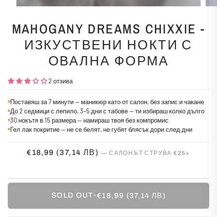
MAHOGANY DREAMS CHIXXIE -
ИЗКУСТВЕНИ НОКТИ С
ОВАЛНА ФОРМА
2 отзива
Поставяш за 7 минути — маникюр като от салон, без запис и чакане
До 2 седмици с лепило, 3–5 дни с табове — ти избираш колко дълго
30 нокътя в 15 размера — намираш твоя без компромис
Гел лак покритие — не се белят, не губят блясък дори след дни
€18,99
(37,14 ЛВ)
SOLD OUT
•
€18,99
(37,14 ЛВ)