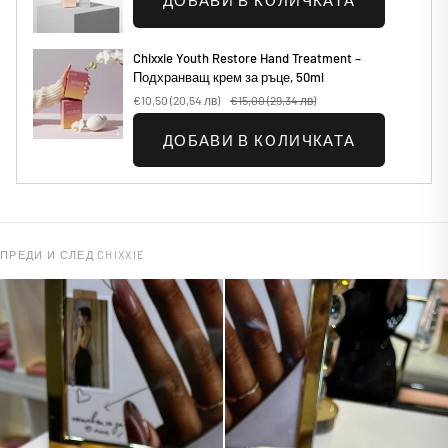
ДОБАВИ В КОЛИЧКАТА
Chixxie Youth Restore Hand Treatment –
Подхранващ крем за ръце, 50ml
€10,50
(20,54 лв)
€15,00
(29,34 лв)
ДОБАВИ В КОЛИЧКАТА
ПРЕДИ И СЛЕД CHIXXIE