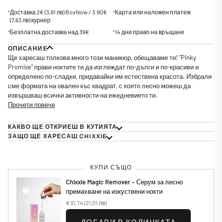
Доставка 2€
(3,91 лв)
BoxNow / 3.90€
Карта или наложен платеж
(7,63 лв)
куриер
Безплатна доставка над 39€
14 дни право на връщане
ОПИСАНИЕ
Ще харесаш толкова много този маникюр, обещаваме ти! "Pinky
Promise" прави ноктите ти да изглеждат по-дълги и по-красиви и
определено по-сладки, придавайки им естествена красота.
Избрали
сме формата на овален къс квадрат, с която лесно можеш да
извършваш всички активности на ежедневието ти.
Прочети повече
КАКВО ЩЕ ОТКРИЕШ В КУТИЯТА
ЗАЩО ЩЕ ХАРЕСАШ CHIXXIE
КУПИ СЪЩО
Chixxie Magic Remover – Серум за лесно
премахване на изкуствени нокти
€10,74
(21,01 лв)