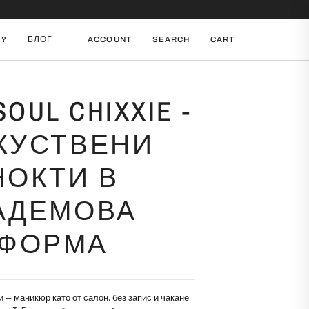
И?
БЛОГ
ACCOUNT
SEARCH
CART
SOUL CHIXXIE -
КУСТВЕНИ
НОКТИ В
АДЕМОВА
ФОРМА
 — маникюр като от салон, без запис и чакане