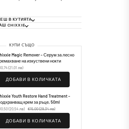
ЕШ В КУТИЯТА
АШ CHIXXIE
КУПИ СЪЩО
hixxie Magic Remover – Серум за лесно
ремахване на изкуствени нокти
10,74
(21,01 лв)
ДОБАВИ В КОЛИЧКАТА
hixxie Youth Restore Hand Treatment –
одхранващ крем за ръце, 50ml
10,50
(20,54 лв)
€15,00
(29,34 лв)
ДОБАВИ В КОЛИЧКАТА