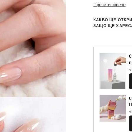
Прочети повече
КАКВО ЩЕ ОТКРИ
ЗАЩО ЩЕ ХАРЕС
C
п
€
C
П
€