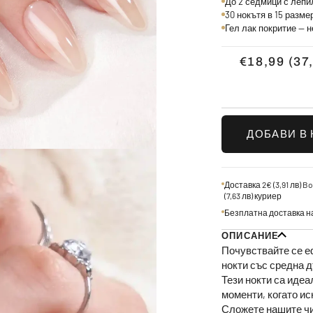
До 2 седмици с лепил
30 нокътя в 15 разм
Гел лак покритие — н
€18,99
(37
ДОБАВИ В
Доставка 2€
(3,91 лв)
Bo
(7,63 лв)
куриер
Безплатна доставка н
ОПИСАНИЕ
Почувствайте се е
нокти със средна 
Тези нокти са идеа
моменти, когато ис
Сложете нашите чи