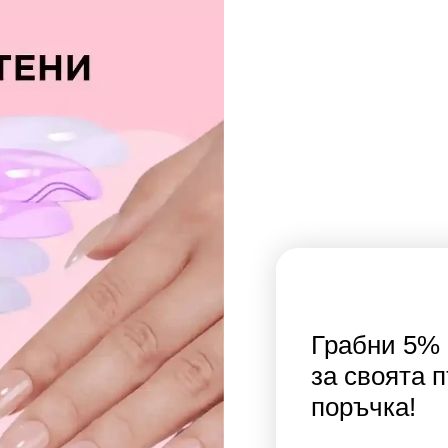
Грабни 5% 
за своята 
поръчка!