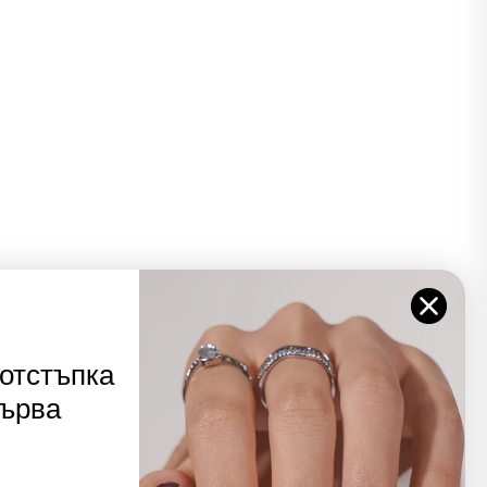
отстъпка
първа