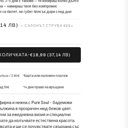
о, 3–5 дни с табове — ти избираш колко дълго
ера — намираш твоя без компромис
е се белят, не губят блясък дори след дни
,14 ЛВ)
•
 КОЛИЧКАТА
€18,99
(37,14 ЛВ)
xNow / 3.90€
Карта или наложен платеж
ад 39€
14 дни право на връщане
фирна и нежна с
Pure Soul
– бадемови
дължина в прозрачен нюд бежов цвят.
лни за ежедневна визия и специални
кате да излъчвате естествена красота.
ксита и ще се почувствате свързана със