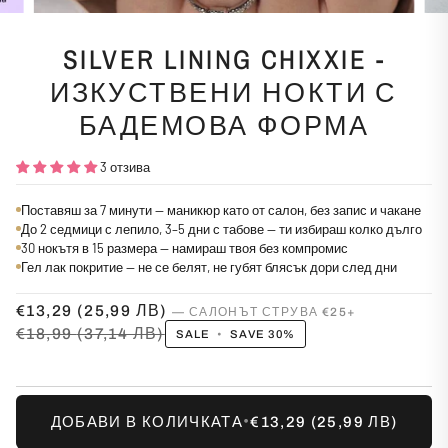
SILVER LINING CHIXXIE -
ИЗКУСТВЕНИ НОКТИ С
БАДЕМОВА ФОРМА
3 отзива
Поставяш за 7 минути — маникюр като от салон, без запис и чакане
До 2 седмици с лепило, 3–5 дни с табове — ти избираш колко дълго
30 нокътя в 15 размера — намираш твоя без компромис
Гел лак покритие — не се белят, не губят блясък дори след дни
€13,29
(25,99 ЛВ)
€18,99
(37,14 ЛВ)
SALE
•
SAVE
30%
•
ДОБАВИ В КОЛИЧКАТА
€13,29
(25,99 ЛВ)