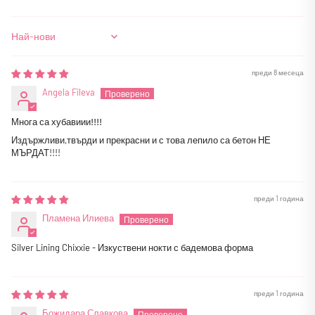
Sort by
преди 8 месеца
Angela Fileva
Многа са хубавиии!!!!
Издържливи,твърди и прекрасни и с това лепило са бетон НЕ
МЪРДАТ!!!!
преди 1 година
Пламена Илиева
Silver Lining Chixxie - Изкуствени нокти с бадемова форма
преди 1 година
Божидара Славкова