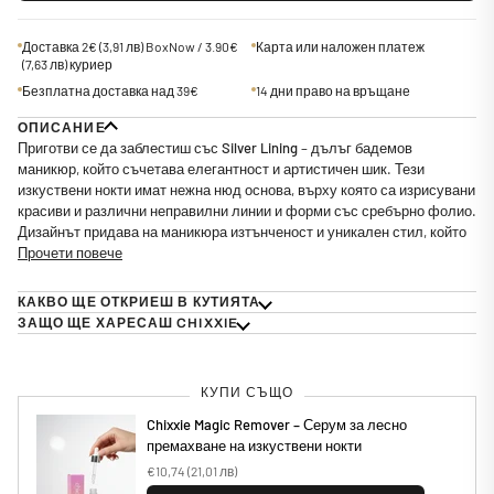
Доставка 2€
(3,91 лв)
BoxNow / 3.90€
Карта или наложен платеж
(7,63 лв)
куриер
Безплатна доставка над 39€
14 дни право на връщане
ОПИСАНИЕ
Приготви се да заблестиш със
Silver Lining
– дълъг бадемов
маникюр, който съчетава елегантност и артистичен шик. Тези
изкуствени нокти имат нежна нюд основа, върху която са изрисувани
красиви и различни неправилни линии и форми със сребърно фолио.
Дизайнът придава на маникюра изтънченост и уникален стил, който
Прочети повече
КАКВО ЩЕ ОТКРИЕШ В КУТИЯТА
ЗАЩО ЩЕ ХАРЕСАШ CHIXXIE
КУПИ СЪЩО
Chixxie Magic Remover – Серум за лесно
премахване на изкуствени нокти
€10,74
(21,01 лв)