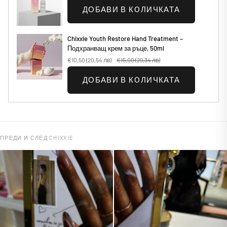
ДОБАВИ В КОЛИЧКАТА
Chixxie Youth Restore Hand Treatment –
Подхранващ крем за ръце, 50ml
€10,50
(20,54 лв)
€15,00
(29,34 лв)
ДОБАВИ В КОЛИЧКАТА
ПРЕДИ И СЛЕД CHIXXIE