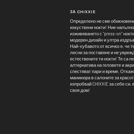
ЗА CHIXXIE
Определено не сме обикновени
изкуствени нокти! Ние напълно
изживяването с "press-on" нокт
модерен дизайн и ултра издръ
Най-хубавото от всичко е, че т
лесни за поставяне и не увреж
естествените ти нокти! Те са 
алтернатива на геловете и акри
спестяват пари и време. Откаж
маникюра в салоните за красот
изпробвай CHIXXIE за себе си, 
своя дом!