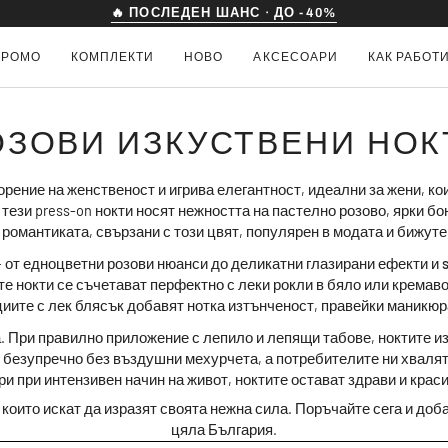
🔒 14 ДНИ ГАРАНЦИЯ ЗА ВРЪЩАНЕ
ПРОМО
КОМПЛЕКТИ
НОВО
АКСЕСОАРИ
КАК РАБОТ
ОЗОВИ ИЗКУСТВЕНИ НОК
орение на женственост и игрива елегантност, идеални за жени, ко
 тези press-on нокти носят нежността на пастелно розово, ярки б
романтиката, свързани с този цвят, популярен в модата и бижут
– от едноцветни розови нюанси до деликатни глазирани ефекти и
е нокти се съчетават перфектно с леки рокли в бяло или кремав
циите с лек блясък добавят нотка изтънченост, правейки маникюра
а. При правилно приложение с лепило и лепящи табове, ноктите 
 безупречно без въздушни мехурчета, а потребители
те ни
хвалят
ри при интензивен начин на живот, ноктите остават здрави и крас
и, които искат да изразят своята нежна сила. Поръчайте сега и до
цяла България
.