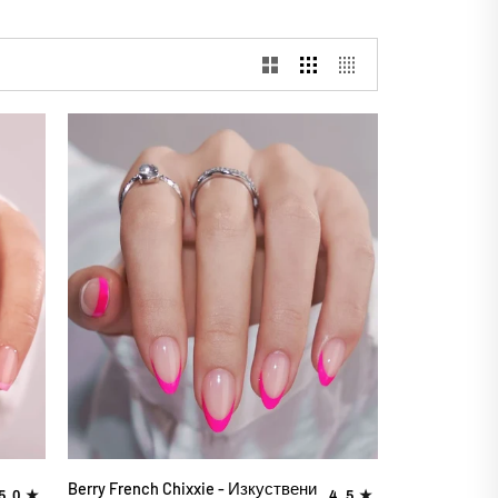
ДОБАВИ В КОЛИЧКАТА
Berry
Berry French Chixxie - Изкуствени
5.0
4.5