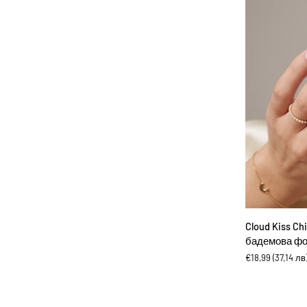
с
бадемова
форма
ДОБА
Cloud
Cloud Kiss Ch
Kiss
бадемова ф
Chixxie
€18,99
(37,14 лв
-
Изкуствени
нокти
с