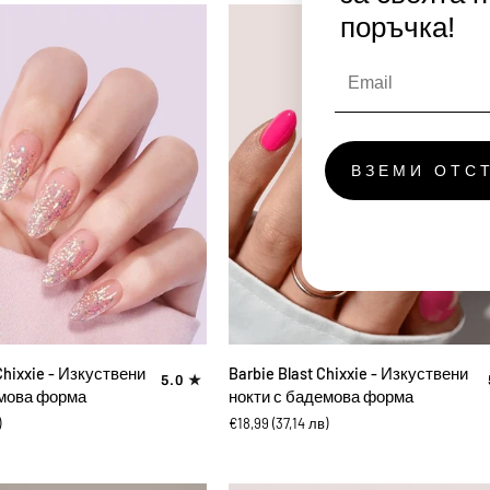
нокти
поръчка!
с
овална
форма
ВЗЕМИ ОТС
ВИ В КОЛИЧКАТА
ДОБАВИ В КОЛИЧКАТА
Barbie
Chixxie - Изкуствени
Barbie Blast Chixxie - Изкуствени
5.0
Blast
емова форма
нокти с бадемова форма
Chixxie
)
€18,99
(37,14 лв)
-
Изкуствени
нокти