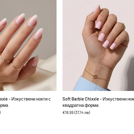
с
бадемова
форма
ВИ В КОЛИЧКАТА
ДОБАВИ В КОЛИЧКАТА
Soft
ixxie - Изкуствени нокти с
Soft Barbie Chixxie - Изкуствени но
Barbie
орма
квадратна форма
Chixxie
)
€18,99
(37,14 лв)
-
Изкуствени
нокти
с