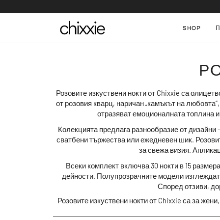
Skip
to
content
SHOP
Р
Розовите изкуствени нокти
от Chixxie са олицетв
от розовия кварц, наричан „камъкът на любовта“,
отразяват
емоционалната топлина и 
Колекцията предлага разнообразие от дизайни 
сватбени тържества или ежедневен шик. Розовит
за свежа визия. Аплика
Всеки комплект включва 30 нокти в 15 размер
дейности. Полупрозрачните модели изглеждат
Според отзиви, до
Розовите изкуствени нокти
от Chixxie са за жен