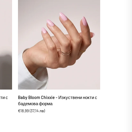
с
бадемова
форма
ДОБАВИ В КОЛИЧКАТА
Baby
кти с
Baby Bloom Chixxie - Изкуствени нокти с
Bloom
бадемова форма
Chixxie
€18,99
(37,14 лв)
-
Изкуствени
нокти
с