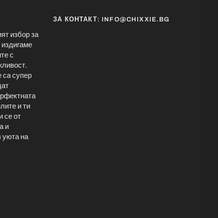
ЗА КОНТАКТ: INFO@CHIXXIE.BG
ят избор за
 издигаме
ите с
жливост.
е са супер
дат
перфектната
лите и ти
и се от
а и
в уюта на