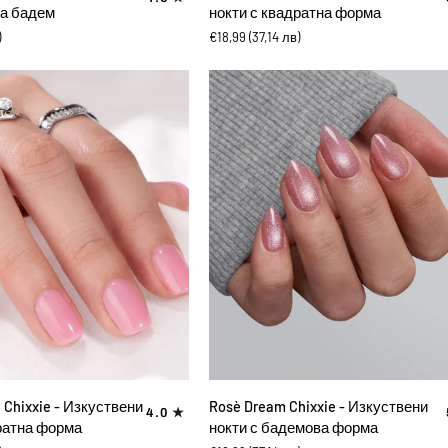
Charming
ма бадем
нокти с квадратна форма
Chixxie
)
€18,99
(37,14 лв)
-
Изкуствени
нокти
с
квадратна
форма
ВИ В КОЛИЧКАТА
ДОБАВИ В КОЛИЧКАТА
Rosè
 Chixxie - Изкуствени
Rosè Dream Chixxie - Изкуствени
4.0
Dream
ратна форма
нокти с бадемова форма
Chixxie