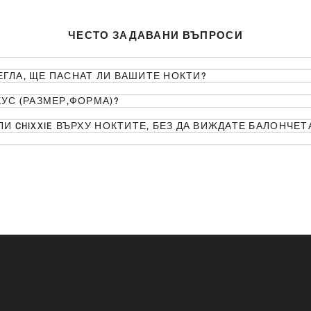
квадратна
форма
ЧЕСТО ЗАДАВАНИ ВЪПРОСИ
ГЛА, ЩЕ ПАСНАТ ЛИ ВАШИТЕ НОКТИ?
УС (РАЗМЕР,ФОРМА)?
КАК ДА НАНЕСЕТЕ ПОЛУПРОЗРАЧНИ МОДЕЛИ CHIXXIE ВЪРХУ НОКТИТЕ, БЕЗ ДА ВИЖДАТЕ БАЛОНЧЕ