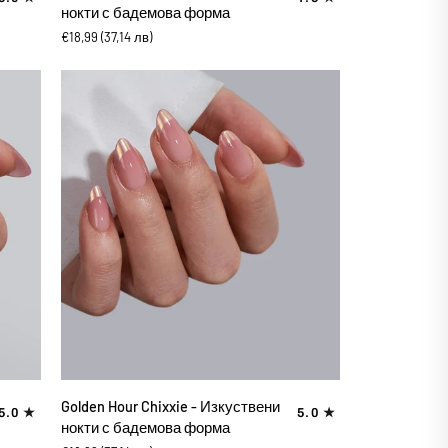
French
нокти с бадемова форма
Chixxie
€18,99
(37,14 лв)
-
Изкуствени
нокти
с
бадемова
форма
ДОБАВИ В КОЛИЧКАТА
Golden
Golden Hour Chixxie - Изкуствени
5.0
5.0
Hour
нокти с бадемова форма
Chixxie