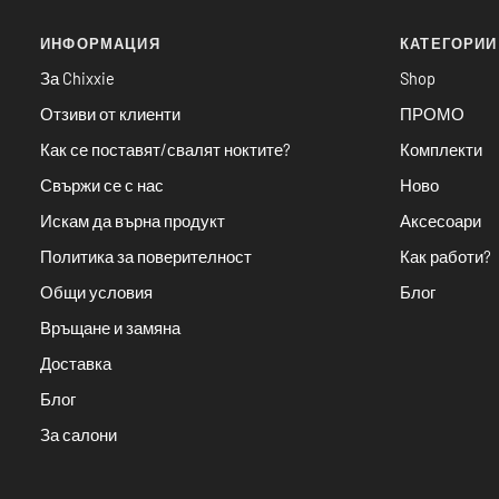
ИНФОРМАЦИЯ
КАТЕГОРИИ
За Chixxie
Shop
Отзиви от клиенти
ПРОМО
Как се поставят/свалят ноктите?
Комплекти
Свържи се с нас
Ново
Искам да върна продукт
Аксесоари
Политика за поверителност
Как работи?
Общи условия
Блог
Връщане и замяна
Доставка
Блог
За салони