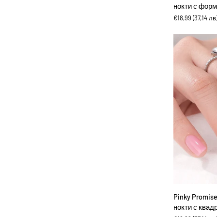
Glazed
нокти с фор
Chixxie
€18,99
(37,14 лв
-
Изкуствени
нокти
с
форма
бадем
ДОБА
Pinky
Pinky Promise
Promise
нокти с квад
Chixxie