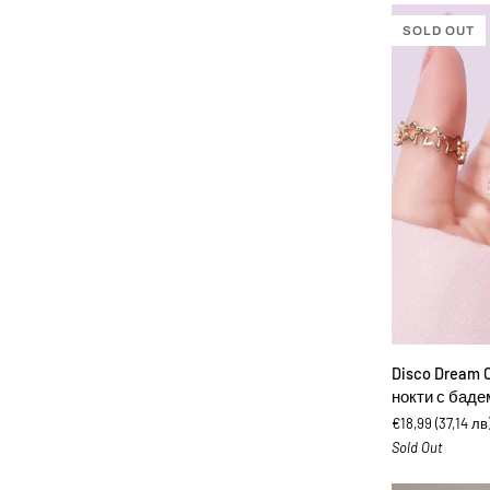
Изкуствени
нокти
SOLD OUT
с
овална
форма
ДОБА
Disco
Disco Dream 
Dream
нокти с бад
Chixxie
€18,99
(37,14 лв
-
Sold Out
Изкуствени
нокти