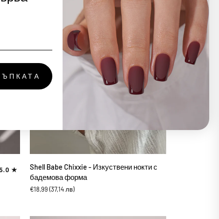
Изкуствени
нокти
с
овална
форма
ТЪПКАТА
ДОБАВИ В КОЛИЧКАТА
Shell
Shell Babe Chixxie - Изкуствени нокти с
5.0
Babe
бадемова форма
Chixxie
€18,99
(37,14 лв)
-
Изкуствени
нокти