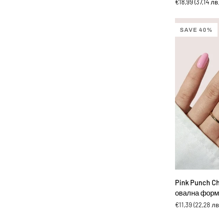
€18,99
(37,14 лв
-
Изкуствени
нокти
SAVE 40%
с
квадратна
форма
ДОБА
Pink
Pink Punch Ch
Punch
овална форм
Chixxie
€11,39
(22,28 лв
-