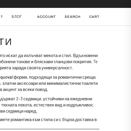
И?
БЛОГ
ACCOUNT
SEARCH
CART
ТИ
ито искат да излъчват мекота и стил. Вдъхновени
онбонени тонове и бляскави гланцови покрития. Te
ерията заради своята универсалност.
squoval
форми, подходящи за романтични срещи,
о, златни аксесоари или минималистични тоалети
 акцент за всеки повод.
издържат 2–3 седмици, устойчиви на ежедневни
 тяхната лекота, естествен вид и издръжливос.
иви седмици наред.
бавете романтика към стила си с бърза доставка в